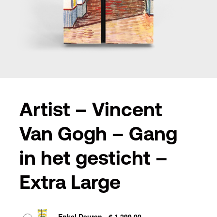
Artist – Vincent
Van Gogh – Gang
in het gesticht –
Extra Large
Afwerking
-
Enkel Deuren
-
€
1.299,00