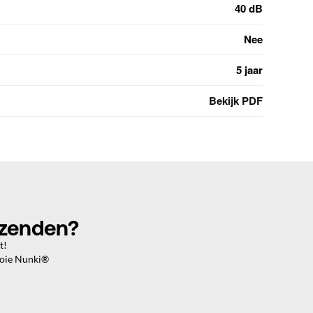
40 dB
Nee
5 jaar
Bekijk PDF
rzenden?
t!
ooie Nunki®