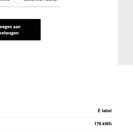
oegen aan
kelwagen
E label
176 kWh