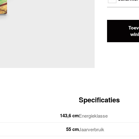
Toev
win
Specificaties
143,6 cm
Energieklasse
55 cm
Jaarverbruik