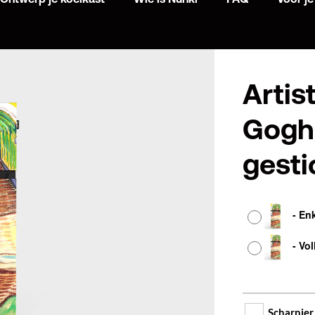
Artis
Gogh 
gest
Afwerking
-
En
-
Vol
Scharnier 