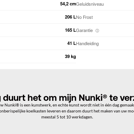
54,2 cm
Geluidsniveau
206 L
No Frost
165 L
Garantie
ⓘ
41 L
Handleiding
39 kg
 duurt het om mijn Nunki® te ve
w Nunki® is een kunstwerk, en echte kunst wordt niet in één dag gemaak
 onberispelijke koelkasten leveren en daarom duurt het maken van uw m
meestal 5 tot 10 werkdagen.