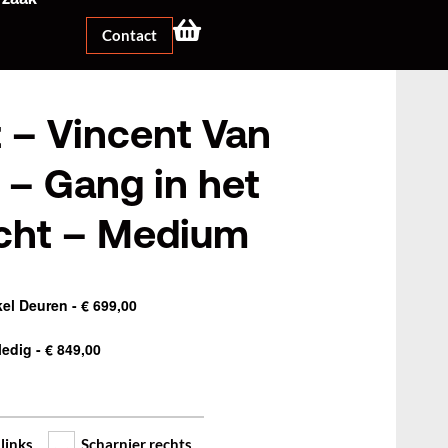
Contact
t – Vincent Van
– Gang in het
icht – Medium
kel Deuren
-
€
699,00
ledig
-
€
849,00
links
Scharnier rechts