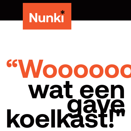
“Woooooo
wat een
gave
koelkast!"