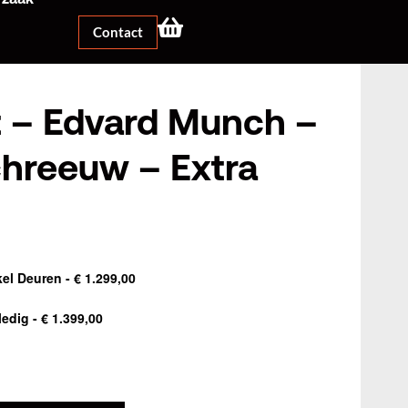
Contact
t – Edvard Munch –
hreeuw – Extra
e
kel Deuren
-
€
1.299,00
ledig
-
€
1.399,00