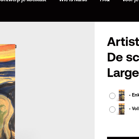
Artis
De sc
Larg
Afwerking
-
En
-
Vol