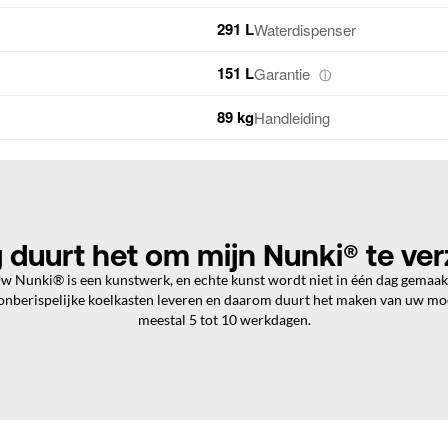
291 L
Waterdispenser
151 L
Garantie
ⓘ
89 kg
Handleiding
 duurt het om mijn Nunki® te ve
w Nunki® is een kunstwerk, en echte kunst wordt niet in één dag gemaak
 onberispelijke koelkasten leveren en daarom duurt het maken van uw m
meestal 5 tot 10 werkdagen.