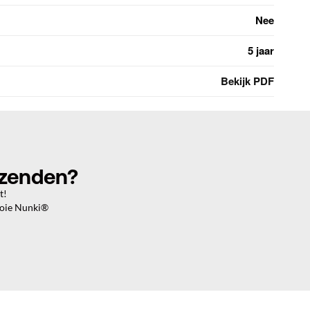
Nee
5 jaar
Bekijk PDF
rzenden?
t!
ooie Nunki®