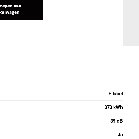
oegen aan
kelwagen
E label
373 kWh
39 dB
Ja