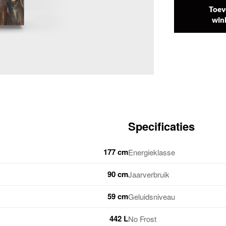
Toev
win
Specificaties
177 cm
Energieklasse
90 cm
Jaarverbruik
59 cm
Geluidsniveau
442 L
No Frost