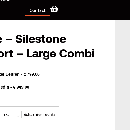
Contact
 – Silestone
rt – Large Combi
kel Deuren
-
€
799,00
ledig
-
€
949,00
links
Scharnier rechts