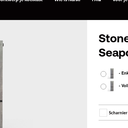
Stone
Seapo
Afwerking
-
En
-
Vol
Scharnier 