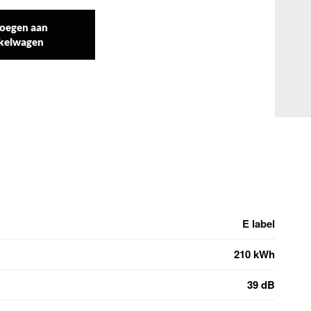
oegen aan
kelwagen
E label
210 kWh
39 dB