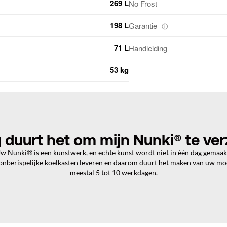
269 L
No Frost
198 L
Garantie
ⓘ
71 L
Handleiding
53 kg
 duurt het om mijn Nunki® te ve
w Nunki® is een kunstwerk, en echte kunst wordt niet in één dag gemaak
 onberispelijke koelkasten leveren en daarom duurt het maken van uw m
meestal 5 tot 10 werkdagen.