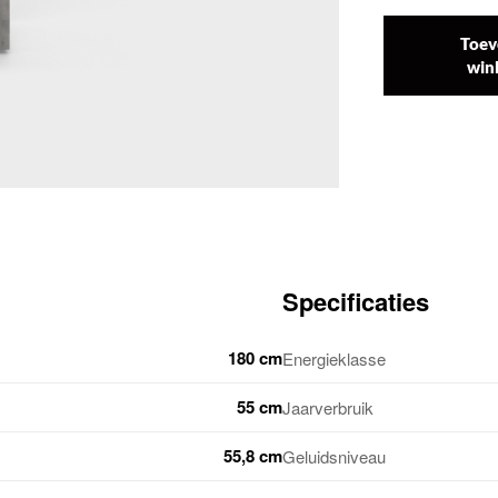
Toev
win
Specificaties
180 cm
Energieklasse
55 cm
Jaarverbruik
55,8 cm
Geluidsniveau