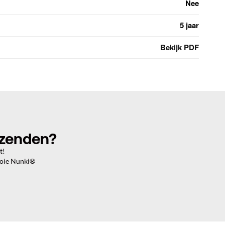
Nee
5 jaar
Bekijk PDF
rzenden?
t!
ooie Nunki®