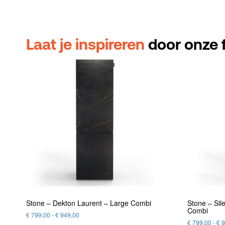
Laat je inspireren
door onze f
Stone – Dekton Laurent – Large Combi
Stone – Sil
Combi
€
799,00
-
€
949,00
€
799,00
-
€
9