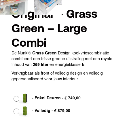
Original – Grass
Green – Large
Combi
De Nunki®
Grass Green
Design koel-vriescombinatie
combineert een frisse groene uitstraling met een royale
inhoud van
269 liter
en energieklasse
E
.
Verkrijgbaar als front of volledig design en volledig
gepersonaliseerd voor jouw interieur.
Afwerking
-
Enkel Deuren
-
€
749,00
-
Volledig
-
€
879,00